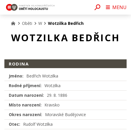
MENU
Oběti
W
Wotzilka Bedřich
WOTZILKA BEDŘICH
RODINA
Jméno:
Bedřich Wotzilka
Rodné příjmení:
Wotzilka
Datum narození:
29. 8. 1886
Místo narození:
Kravsko
Okres narození:
Moravské Budějovice
Otec:
Rudolf Wotzilka