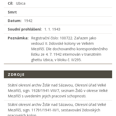
Cíl:
Izbica
Smrt
Datum:
1942
Soudní prohlášení:
1. 1. 1943
Poznámka:
Registrační číslo: 100722. Zařazen jako
vedoucí II. židovské kolony ve Velkém
Meziříčí. Dle dochovaného korespondenčního
lístku ze 4. 7. 1942 internován v tranzitním
ghettu Izbica, v bloku č. II/295.
ZDROJE
Státní okresní archiv Žďár nad Sázavou, Okresní úřad Velké
Meziříčí, sign. 1928/1941-VIII/7, seznam Židů v okrese Velké
Meziříčí s uvedením jejich pracovní schopnosti.
Státní okresní archiv Žďár nad Sázavou, Okresní úřad Velké
Meziříčí, sign. 11791/1941-III/1, sestavování židovských
pracovních kolon.