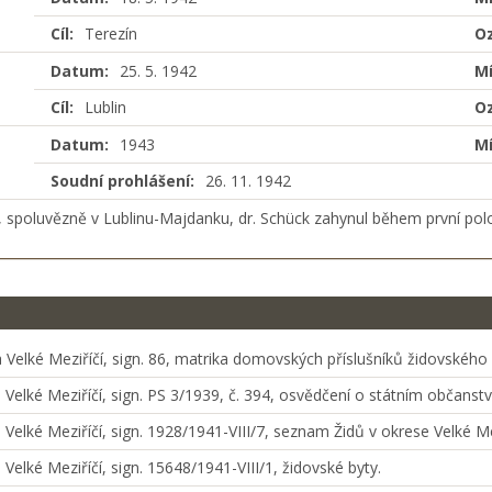
Cíl:
Terezín
Oz
Datum:
25. 5. 1942
Mí
Cíl:
Lublin
Oz
Datum:
1943
Mí
Soudní prohlášení:
26. 11. 1942
spoluvězně v Lublinu-Majdanku, dr. Schück zahynul během první polo
 Velké Meziříčí, sign. 86, matrika domovských příslušníků židovského v
Velké Meziříčí, sign. PS 3/1939, č. 394, osvědčení o státním občanství
 Velké Meziříčí, sign. 1928/1941-VIII/7, seznam Židů v okrese Velké Me
Velké Meziříčí, sign. 15648/1941-VIII/1, židovské byty.