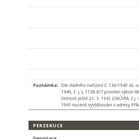
Poznámka:
Dle vládního nařízení č. 136/1940 sb. 
1940, č. j. L 1138-8/7 povolen výkon l
činnosti ještě 21. 3. 1942 (OkÚVM, č.j.
1941 nuceně vystěhováni z adresy Přík
PERZEKUCE
Deportace