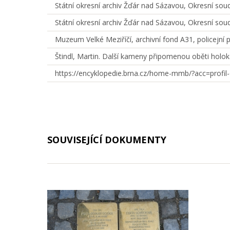
Státní okresní archiv Žďár nad Sázavou, Okresní soud
Státní okresní archiv Žďár nad Sázavou, Okresní sou
Muzeum Velké Meziříčí, archivní fond A31, policejní p
Štindl, Martin. Další kameny připomenou oběti holokaus
https://encyklopedie.brna.cz/home-mmb/?acc=profi
SOUVISEJÍCÍ DOKUMENTY