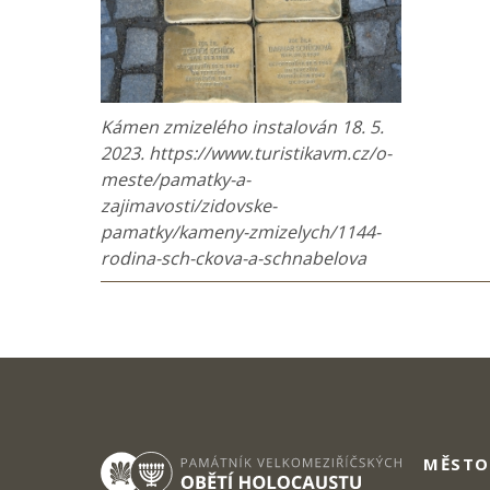
Kámen zmizelého instalován 18. 5.
2023. https://www.turistikavm.cz/o-
meste/pamatky-a-
zajimavosti/zidovske-
pamatky/kameny-zmizelych/1144-
rodina-sch-ckova-a-schnabelova
MĚSTO 