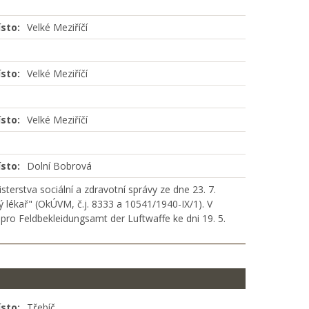
sto:
Velké Meziříčí
sto:
Velké Meziříčí
sto:
Velké Meziříčí
sto:
Dolní Bobrová
erstva sociální a zdravotní správy ze dne 23. 7.
ý lékař" (OkÚVM, č.j. 8333 a 10541/1940-IX/1). V
 pro Feldbekleidungsamt der Luftwaffe ke dni 19. 5.
sto:
Třebíč