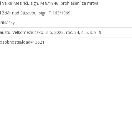
 Velké Meziříčí, sign. M 8/1946, prohlášení za mrtva.
d Žďár nad Sázavou, sign. T 163/1969.
řihlášky.
tu. Velkomeziříčsko. 3. 5. 2023, roč. 34, č. 5, s. 8–9.
l-osobnosti&load=13621