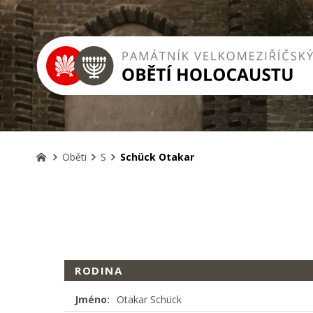
Oběti
S
Schück Otakar
RODINA
Jméno:
Otakar Schück