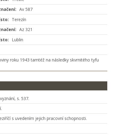
načení:
Av 587
sto:
Terezín
načení:
Az 321
sto:
Lublin
viny roku 1943 tamtéž na následky skvrnitého tyfu
yznání, s. 537.
.
ziříčí s uvedením jejich pracovní schopnosti.