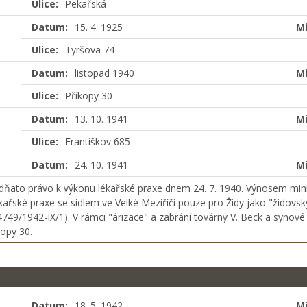
Ulice:
Pekařská
Datum:
15. 4. 1925
Mí
Ulice:
Tyršova 74
Datum:
listopad 1940
Mí
Ulice:
Příkopy 30
Datum:
13. 10. 1941
Mí
Ulice:
Františkov 685
Datum:
24. 10. 1941
Mí
odňato právo k výkonu lékařské praxe dnem 24. 7. 1940. Výnosem minist
ékařské praxe se sídlem ve Velké Meziříčí pouze pro Židy jako "židovsk
 4749/1942-IX/1). V rámci "árizace" a zabrání továrny V. Beck a synové
opy 30.
Datum:
18. 5. 1942
Mí