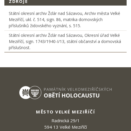
ZDROJE
Státní okresní archiv Žďár nad Sázavou, Archiv města Velké
Meziříčí, ukl. č. 514, sign. 86, matrika domovských
příslušníků židovského vyznání, s. 515.
Státní okresní archiv Žďár nad Sázavou, Okresní úřad Velké
Meziříčí, sign. 1743/1940-I/13, státní občanství a domovská
příslušnost.
MĚSTO VELKÉ MEZIŘÍČÍ
Radnická 29/1
594 13 Velké Meziříčí