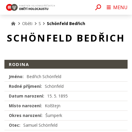
MENU
Oběti
S
Schönfeld Bedřich
SCHÖNFELD BEDŘICH
RODINA
Jméno:
Bedřich Schönfeld
Rodné příjmení:
Schönfeld
Datum narození:
15. 5. 1895
Místo narození:
Kolštejn
Okres narození:
Šumperk
Otec:
Samuel Schönfeld