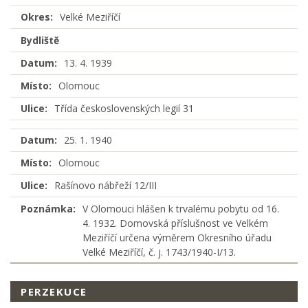
Okres:
Velké Meziříčí
Bydliště
Datum:
13. 4. 1939
Místo:
Olomouc
Ulice:
Třída československých legií 31
Datum:
25. 1. 1940
Místo:
Olomouc
Ulice:
Rašínovo nábřeží 12/III
Poznámka:
V Olomouci hlášen k trvalému pobytu od 16.
4. 1932. Domovská příslušnost ve Velkém
Meziříčí určena výměrem Okresního úřadu
Velké Meziříčí, č. j. 1743/1940-I/13.
PERZEKUCE