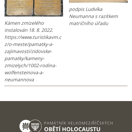
podpis Ludvíka
Neumanna s razítkem
Kámen zmizelého
matričního úřadu
instalován 18. 8. 2022.
https://www.turistikavm.c
z/o-meste/pamatky-a-
zajimavosti/zidovske-
pamatky/kameny-
zmizelych/1002-rodina-
wolfensteinova-a-
neumannova